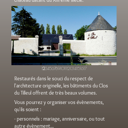
château datant du XIII ème siècle.
Prev
Next
1
2
3
4
5
6
7
8
9
10
11
12
13
14
15
16
17
Restaurés dans le souci du respect de
l'architecture originelle, les bâtiments du Clos
du Tilleul offrent de très beaux volumes.
Vous pourrez y organiser vos évènements,
qu'ils soient :
- personnels : mariage, anniversaire, ou tout
autre évènement...