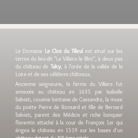
Le Domaine
Le Clos du Tilleul
est situé sur les
terres du lieu-dit "Le Villiers le Blot", à deux pas
du château de
Talcy
, à l'orée de la vallée de la
Loire et de ses célèbres châteaux.
Ancienne seigneurie, la ferme du Villiers fut
annexée au château en 1635 par Isabelle
Salviati, cousine lointaine de Cassandre, la muse
du poète Pierre de Ronsard et fille de Bernard
Salviati, parent des Médicis et riche banquier
florentin attaché à la cour de François 1er qui
érigea le château en 1519 sur les bases d'un