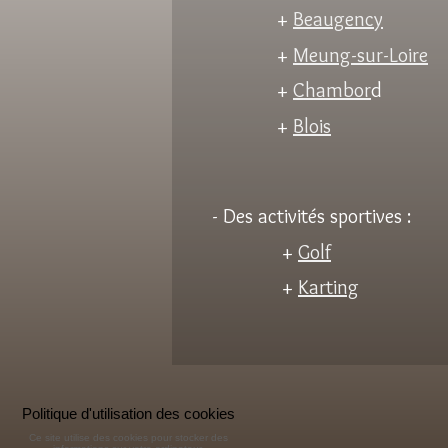
+
Beaugency
+
Meung-sur-Loire
+
Chambor
d
+
Blois
- Des activités sportives :
+
Golf
+
Karting
Politique d'utilisation des cookies
Ce site utilise des cookies pour stocker des