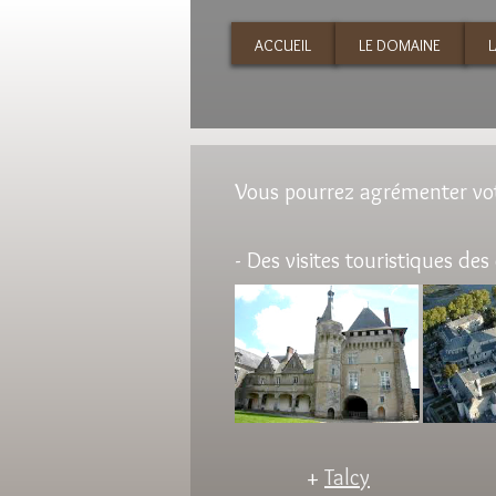
ACCUEIL
LE DOMAINE
L
Vous pourrez agrémenter votr
- Des visites touristiques de
+
Talcy