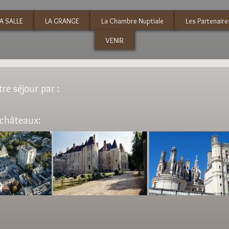
A SALLE
LA GRANGE
La Chambre Nuptiale
Les Partenaire
VENIR
e séjour par :
s châteaux: