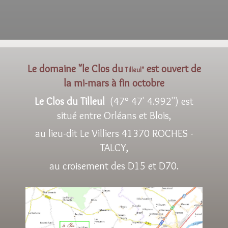
Le domaine "le Clos du
est ouvert de
Tilleul"
la mi-mars à fin octobre
Le Clos du Tilleul
(
47° 47' 4.992'')
est
situé entre Orléans et Blois,
au lieu-dit Le Villiers 41370 ROCHES -
TALCY,
au croisement des D15 et D70.